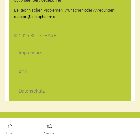
optionaler Servicegebühren
Bei technischen Problemen, Wünschen oder Anregungen:
support@bio-sphaere.at
© 2026 BIO-SPHÄRE
Impressum
AGB
Datenschutz
Start
Produkte