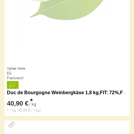
Vallee Verte
EG
Frankreich
Duc de Bourgogne Weinbergkäse 1,8 kg,FIT: 72%,FETT
*
40,90 €
/ kg
1 * kg (40,90 € / 1kg)