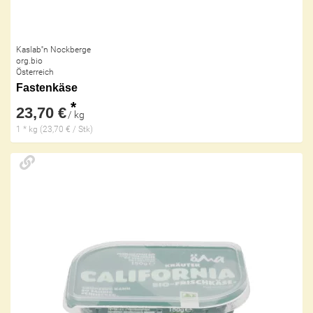
Kaslab''n Nockberge
org.bio
Österreich
Fastenkäse
*
23,70 €
/ kg
1 * kg (23,70 € / Stk)