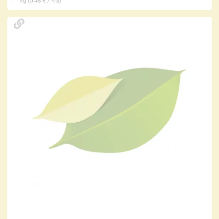
1 * kg (5,48 € / KG)