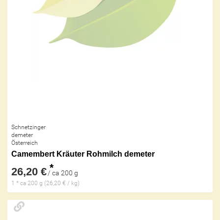
Schnetzinger
demeter
Österreich
Camembert Kräuter Rohmilch demeter
*
26,20 €
/ ca 200 g
1 * ca 200 g (26,20 € / kg)