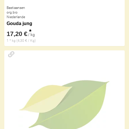
Bastiaansen
org.bio
Niederlande
Gouda jung
*
17,20 €
/ kg
1 * kg (4,30 € / Kg)