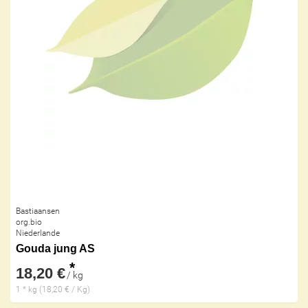
Bastiaansen
org.bio
Niederlande
Gouda jung AS
*
18,20 €
/ kg
1 * kg (18,20 € / Kg)