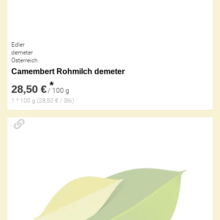
Edler
demeter
Österreich
Camembert Rohmilch demeter
*
28,50 €
/ 100 g
1 * 100 g (28,50 € / Stk)