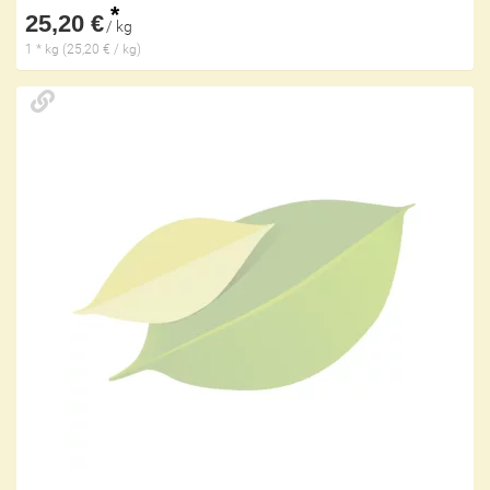
*
25,20 €
/ kg
1 * kg (25,20 € / kg)