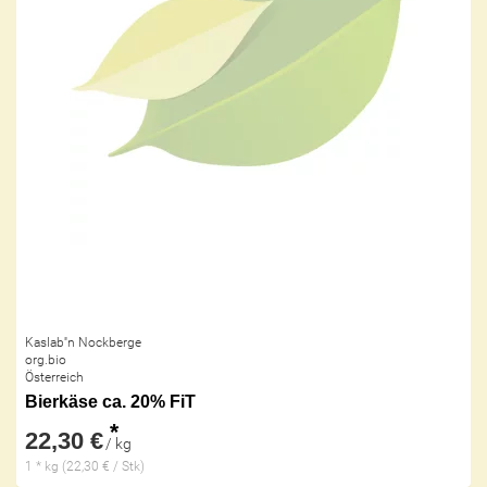
Kaslab''n Nockberge
org.bio
Österreich
Bierkäse ca. 20% FiT
*
22,30 €
/ kg
1 * kg (22,30 € / Stk)