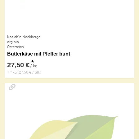
Kaslab''n Nockberge
org.bio
Österreich
Butterkäse mit Pfeffer bunt
*
27,50 €
/ kg
1 * kg (27,50 € / Stk)