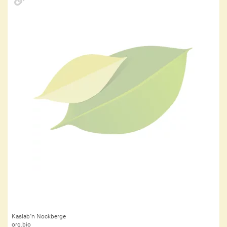
Kaslab''n Nockberge
org.bio