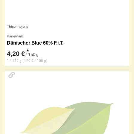
Thise mejerie
Dänemark
Dänischer Blue 60% F.i.T.
*
4,20 €
/ 150 g
1 * 150 g (4,20 € / 100 g)