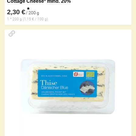
Cottage Cheese* mind. 20%
*
2,30 €
/ 200 g
1 * 200 g (1,15 € / 100 g)