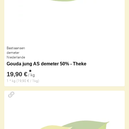
Bastiaansen
demeter
Niederlande
Gouda jung AS demeter 50% - Theke
*
19,90 €
/ kg
1 * kg (19,90 € / 1kg)