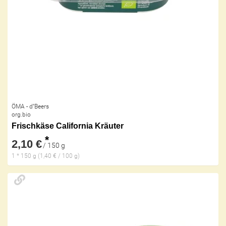
ÖMA - d''Beers
org.bio
Frischkäse California Kräuter
*
2,10 €
/ 150 g
1 * 150 g (1,40 € / 100 g)