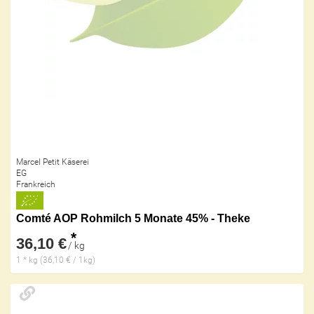
Marcel Petit Käserei
EG
Frankreich
Comté AOP Rohmilch 5 Monate 45% - Theke
*
36,10 €
/ kg
1 * kg (36,10 € / 1kg)