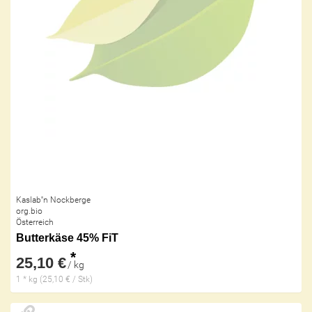
Kaslab''n Nockberge
org.bio
Österreich
Butterkäse 45% FiT
*
25,10 €
/ kg
1 * kg (25,10 € / Stk)