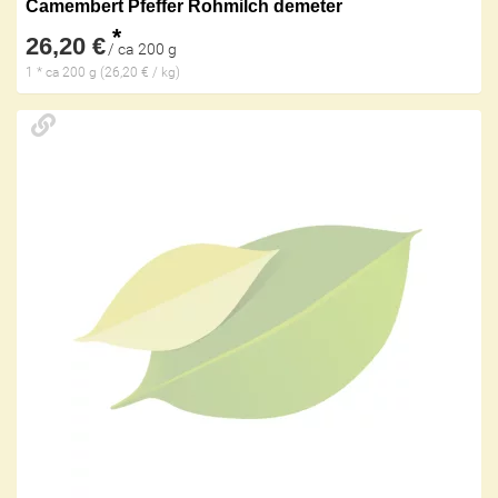
Camembert Pfeffer Rohmilch demeter
*
26,20 €
/ ca 200 g
1 * ca 200 g (26,20 € / kg)