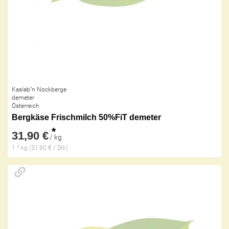
Kaslab''n Nockberge
demeter
Österreich
Bergkäse Frischmilch 50%FiT demeter
*
31,90 €
/ kg
1 * kg (31,90 € / Stk)