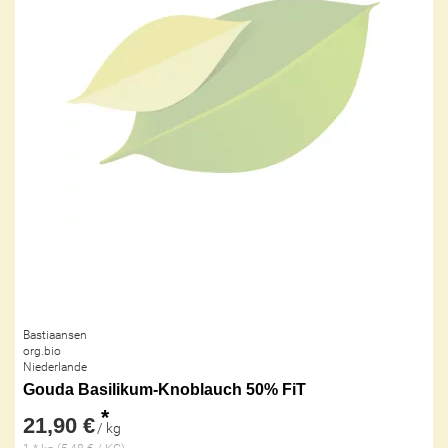
Bastiaansen
org.bio
Niederlande
Gouda Basilikum-Knoblauch 50% FiT
*
21,90 €
/ kg