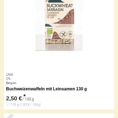
LIMA
C%
Belgien
Buchweizenwaffeln mit Leinsamen 130 g
*
2,50 €
/ 130 g
1 * 130 g (1,92 € / 100g)