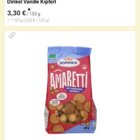
Dinkel Vanille Kipferl
*
3,30 €
/ 150 g
1 * 150 g (2,20 € / 100 g)