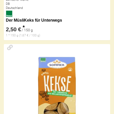
DB
Deutschland
Der MüsliKeks für Unterwegs
*
2,50 €
/ 150 g
1 * 150 g (1,67 € / 100 g)