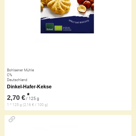
Bohlsener Mühle
C%
Deutschland
Dinkel-Hafer-Kekse
*
2,70 €
/ 125 g
1 * 125 g (2,16 € / 100 g)