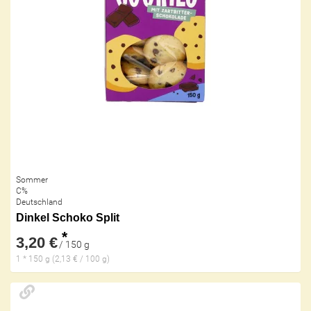
Sommer
C%
Deutschland
Dinkel Schoko Split
*
3,20 €
/ 150 g
1 * 150 g (2,13 € / 100 g)