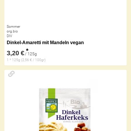
Sommer
org.bio
DIV
Dinkel-Amaretti mit Mandeln vegan
*
3,20 €
/ 125g
1 * 125g (2,56 € / 100gr)