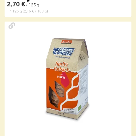
*
2,70 €
/ 125 g
1 * 125 g (2,16 € / 100 g)