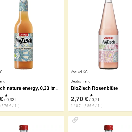
KG
Voelkel KG
and
Deutschland
BioZisch nature energy, 0,33 ltr Flasche
BioZisch Rosenblüte
*
*
 €
2,70 €
/ 0,33 l
/ 0,7 l
 (5,76 € / 1 l)
1 * 0,7 l (3,86 € / 1 l)