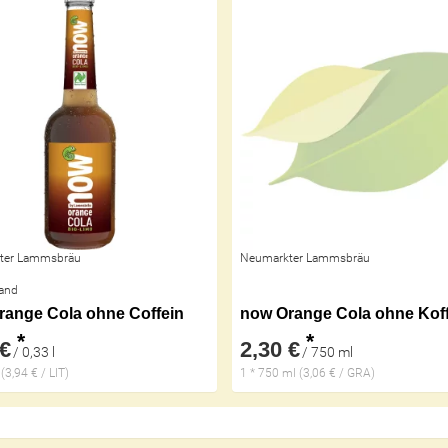
ter Lammsbräu
Neumarkter Lammsbräu
and
range Cola ohne Coffein
now Orange Cola ohne Koff
*
*
 €
2,30 €
/ 0,33 l
/ 750 ml
 (3,94 € / LIT)
1 * 750 ml (3,06 € / GRA)