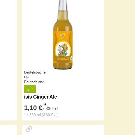
Beutelsbacher
EG
Deutschland
isis Ginger Ale
*
1,10 €
/ 330 ml
1 * 330 ml (3,33 € / l)