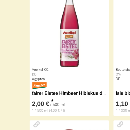
Voelkel KG
Beutelsb
DD
C%
Ägypten
DE
fairer Eistee Himbeer Hibiskus demeter
isis b
*
2,00 €
1,10
/ 500 ml
1 * 500 ml (4,00 € / l)
1 * 330 m