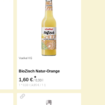
Voelkel KG
BioZisch Natur-Orange
*
1,60 €
/ 0,33 l
1 * 0,33 l (4,85 € / 1 l)