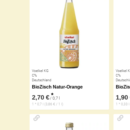
Voelkel KG
Voelkel 
C%
C%
Deutschland
Deutschl
BioZisch Natur-Orange
*
2,70 €
1,90
/ 0,7 l
1 * 0,7 l (3,86 € / 1 l)
1 * 0,33 l