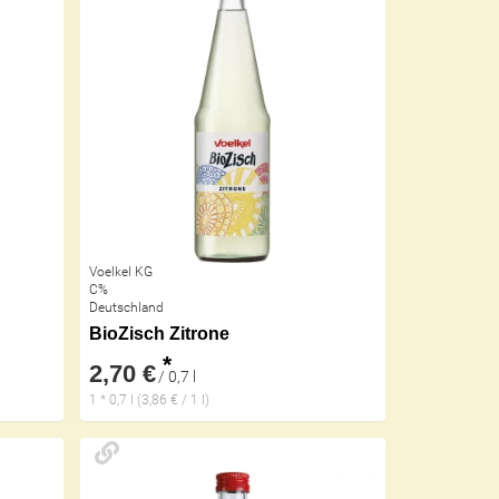
Voelkel KG
C%
Deutschland
BioZisch Zitrone
*
2,70 €
/ 0,7 l
1 * 0,7 l (3,86 € / 1 l)