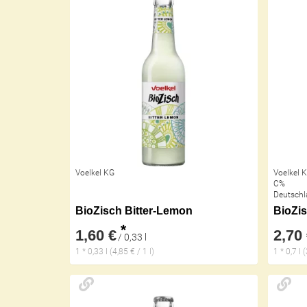
Voelkel KG
Voelkel 
C%
Deutschl
BioZisch Bitter-Lemon
BioZis
*
1,60 €
2,70
/ 0,33 l
1 * 0,33 l (4,85 € / 1 l)
1 * 0,7 l 