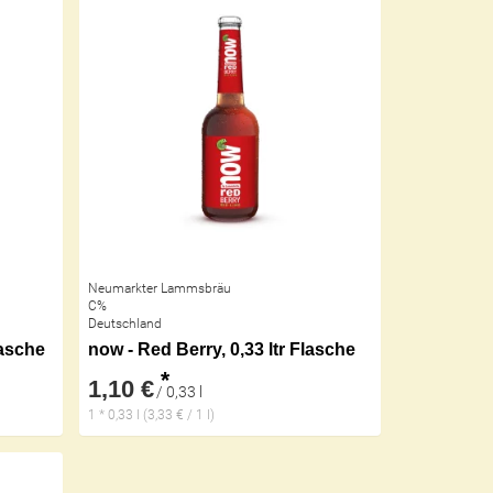
Neumarkter Lammsbräu
C%
Deutschland
lasche
now - Red Berry, 0,33 ltr Flasche
*
1,10 €
/ 0,33 l
1 * 0,33 l (3,33 € / 1 l)