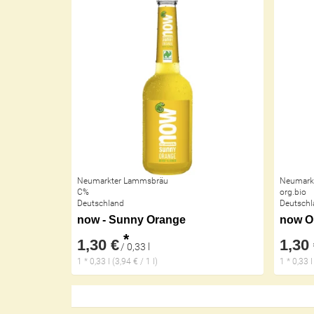
Neumarkter Lammsbräu
Neumark
C%
org.bio
Deutschland
Deutschl
now - Sunny Orange
now O
*
1,30 €
1,30
/ 0,33 l
1 * 0,33 l (3,94 € / 1 l)
1 * 0,33 l