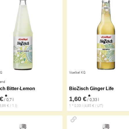
KG
Voelkel KG
and
ch Bitter-Lemon
BioZisch Ginger Life
*
*
 €
1,60 €
/ 0,7 l
/ 0,33 l
(3,86 € / 1 l)
1 * 0,33 l (4,85 € / LIT)