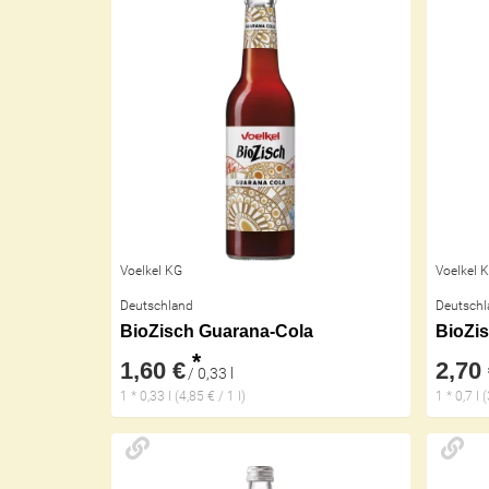
Voelkel KG
Voelkel 
Deutschland
Deutschl
BioZisch Guarana-Cola
BioZi
*
1,60 €
2,70
/ 0,33 l
1 * 0,33 l (4,85 € / 1 l)
1 * 0,7 l 