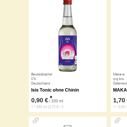
Beutelsbacher
Makava
C%
org.bio
Deutschland
Österreic
Isis Tonic ohne Chinin
MAKA
*
0,90 €
1,70
/ 330 ml
1 * 330 ml (2,73 € / l)
1 * 0,33 l