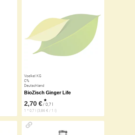
Voelkel KG
C%
Deutschland
BioZisch Ginger Life
*
2,70 €
/ 0,7 l
1 * 0,7 l (3,86 € / 1 l)