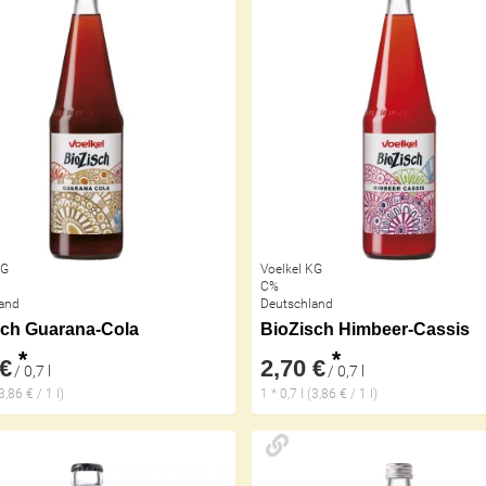
KG
Voelkel KG
C%
and
Deutschland
sch Guarana-Cola
BioZisch Himbeer-Cassis
*
*
 €
2,70 €
/ 0,7 l
/ 0,7 l
(3,86 € / 1 l)
1 * 0,7 l (3,86 € / 1 l)