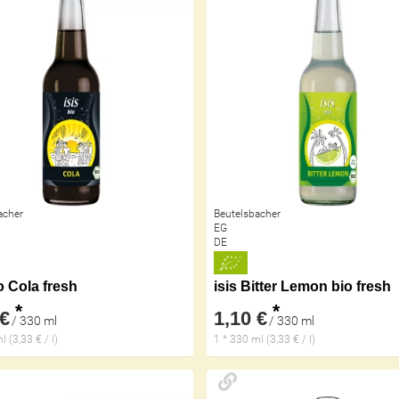
acher
Beutelsbacher
EG
DE
io Cola fresh
isis Bitter Lemon bio fresh
*
*
 €
1,10 €
/ 330 ml
/ 330 ml
l (3,33 € / l)
1 * 330 ml (3,33 € / l)