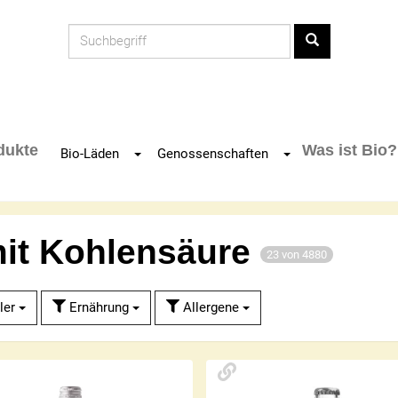
Produkt
dukte
Was ist Bio?
Toggle Dropdown
Toggle Dropdown
Bio-Läden
Genossenschaften
mit Kohlensäure
23 von 4880
ler
Ernährung
Allergene