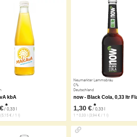
Neumarkter Lammsbräu
C%
h
Deutschland
vA kbA
now - Black Cola, 0,33 ltr F
*
*
 €
1,30 €
/ 0,33 l
/ 0,33 l
 (5,15 € / 1 l)
1 * 0,33 l (3,94 € / 1 l)