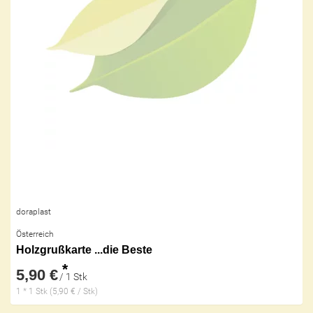
doraplast
Österreich
Holzgrußkarte ...die Beste
*
5,90 €
/ 1 Stk
1 * 1 Stk (5,90 € / Stk)