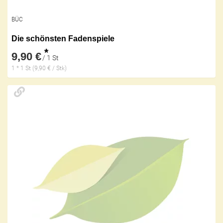
BÜC
Die schönsten Fadenspiele
*
9,90 €
/ 1 St
1 * 1 St (9,90 € / Stk)