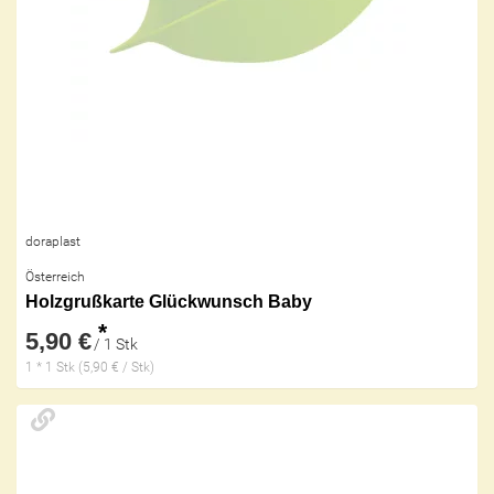
doraplast
Österreich
Holzgrußkarte Glückwunsch Baby
*
5,90 €
/ 1 Stk
1 * 1 Stk (5,90 € / Stk)