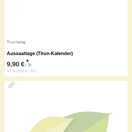
Thun-Verlag
Aussaattage (Thun-Kalender)
*
9,90 €
/ St
1 * St (9,90 € / Stk)