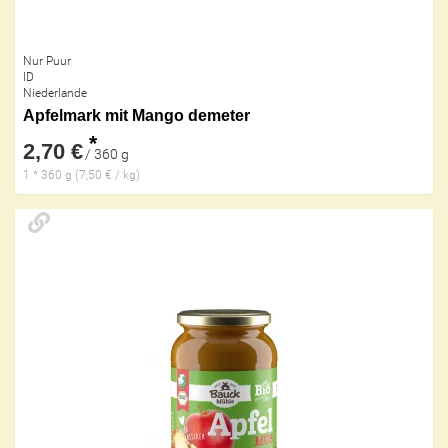
Nur Puur
ID
Niederlande
Apfelmark mit Mango demeter
*
2,70 €
/ 360 g
1 * 360 g (7,50 € / kg)