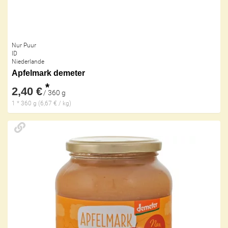
Nur Puur
ID
Niederlande
Apfelmark demeter
*
2,40 €
/ 360 g
1 * 360 g (6,67 € / kg)