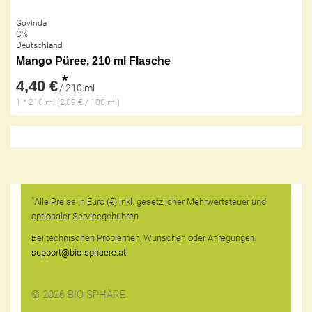
Govinda
C%
Deutschland
Mango Püree, 210 ml Flasche
*
4,40 €
/ 210 ml
1 * 210 ml (2,09 € / 100 ml)
*
Alle Preise in Euro (€) inkl. gesetzlicher Mehrwertsteuer und
optionaler Servicegebühren
Bei technischen Problemen, Wünschen oder Anregungen:
support@bio-sphaere.at
© 2026 BIO-SPHÄRE