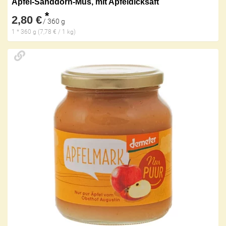
Apfel-Sanddorn-Mus, mit Apfeldicksaft
*
2,80 €
/ 360 g
1 * 360 g (7,78 € / 1 kg)