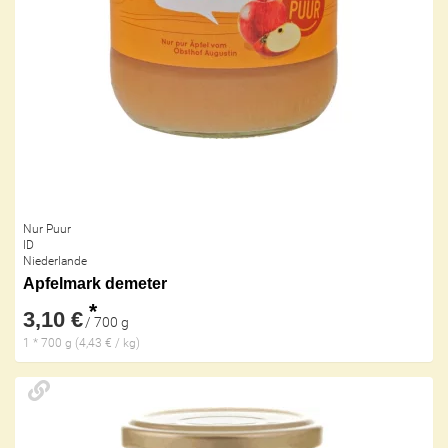
Nur Puur
ID
Niederlande
Apfelmark demeter
*
3,10 €
/ 700 g
1 * 700 g (4,43 € / kg)