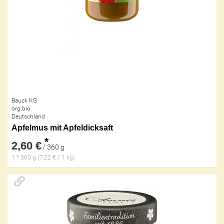
Bauck KG
org.bio
Deutschland
Apfelmus mit Apfeldicksaft
*
2,60 €
/ 360 g
1 * 360 g (7,22 € / 1 kg)