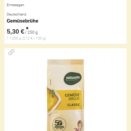
Erntesegen
Deutschland
Gemüsebrühe
*
5,30 €
/ 250 g
1 * 250 g (2,12 € / 100 g)