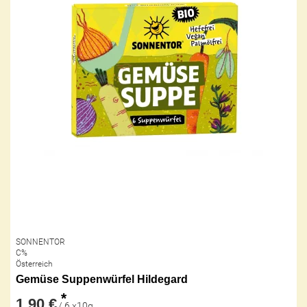
SONNENTOR
C%
Österreich
Gemüse Suppenwürfel Hildegard
*
1,90 €
/ 6 x10g