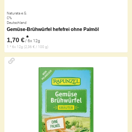
Naturata e.G.
C%
Deutschland
Gemüse-Brühwürfel hefefrei ohne Palmöl
*
1,70 €
/ 6x 12g
1 * 6x 12g (2,36 € / 100 g)