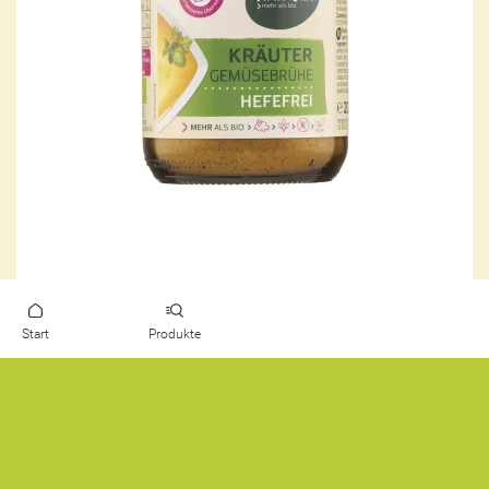
Naturata e.G.
C%
Schweiz
Start
Produkte
Gemüsebrühe Kräuter hefefrei
*
4,80 €
/ 200 g
1 * 200 g (2,40 € / 100 g)