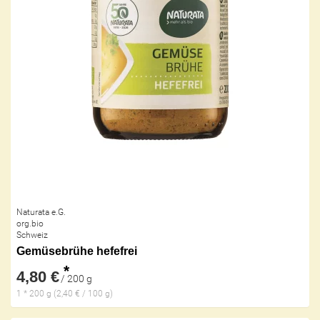
Naturata e.G.
org.bio
Schweiz
Gemüsebrühe hefefrei
*
4,80 €
/ 200 g
1 * 200 g (2,40 € / 100 g)