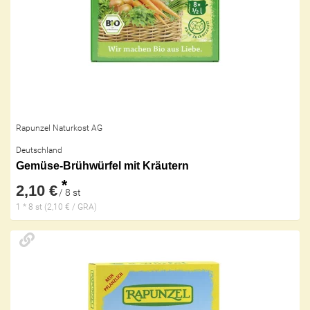
Rapunzel Naturkost AG
Deutschland
Gemüse-Brühwürfel mit Kräutern
*
2,10 €
/ 8 st
1 * 8 st (2,10 € / GRA)