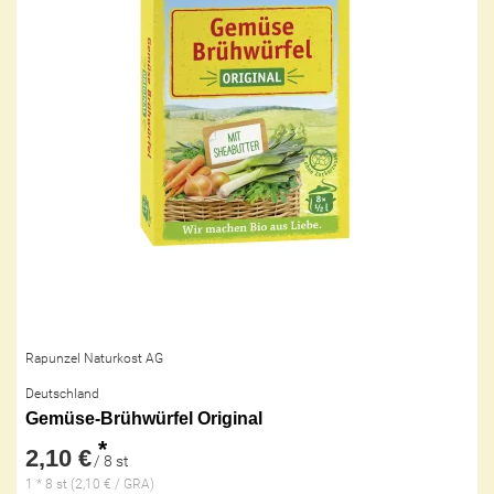
Rapunzel Naturkost AG
Deutschland
Gemüse-Brühwürfel Original
*
2,10 €
/ 8 st
1 * 8 st (2,10 € / GRA)