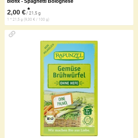
biofix - Spaghetti Bolognese
*
2,00 €
/ 21,5 g
1 * 21,5 g (9,30 € / 100 g)