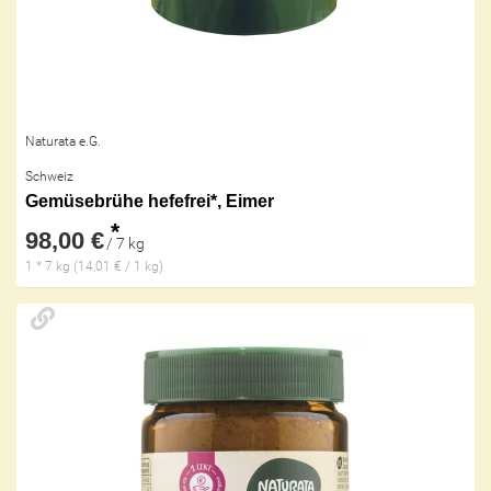
Naturata e.G.
Schweiz
Gemüsebrühe hefefrei*, Eimer
*
98,00 €
/ 7 kg
1 * 7 kg (14,01 € / 1 kg)