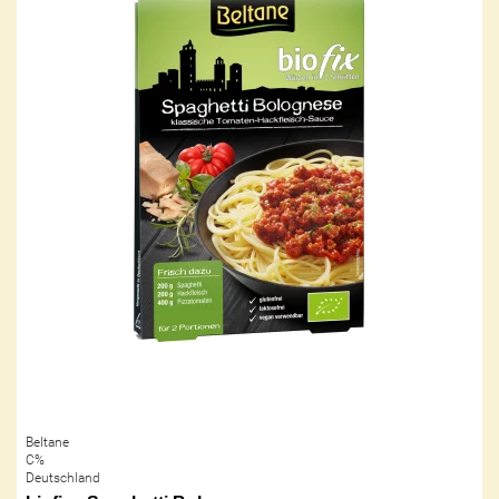
Beltane
C%
Deutschland