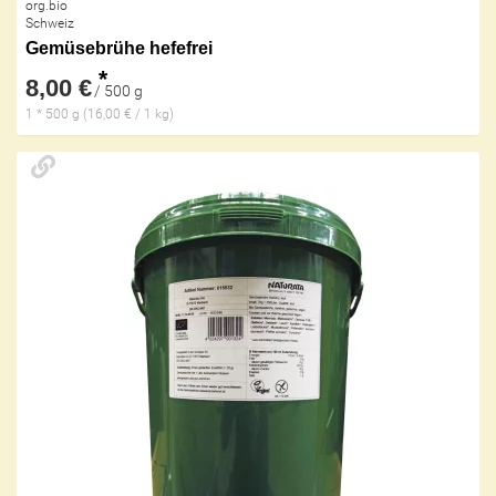
org.bio
Schweiz
Gemüsebrühe hefefrei
*
8,00 €
/ 500 g
1 * 500 g (16,00 € / 1 kg)