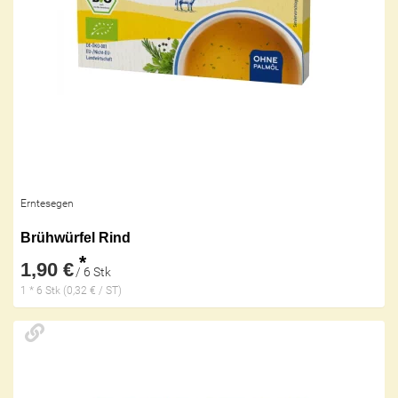
Erntesegen
Brühwürfel Rind
*
1,90 €
/ 6 Stk
1 * 6 Stk (0,32 € / ST)