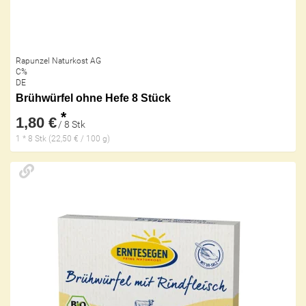
Rapunzel Naturkost AG
C%
DE
Brühwürfel ohne Hefe 8 Stück
*
1,80 €
/ 8 Stk
1 * 8 Stk (22,50 € / 100 g)