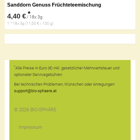
Sanddorn Genuss Früchteteemischung
*
4,40 €
/ 18x 3g
1 * 18x 3g (11,00 € / 100 g)
*
Alle Preise in Euro (€) inkl. gesetzlicher Mehrwertsteuer und
optionaler Servicegebühren
Bei technischen Problemen, Wünschen oder Anregungen:
support@bio-sphaere.at
© 2026 BIO-SPHÄRE
Impressum