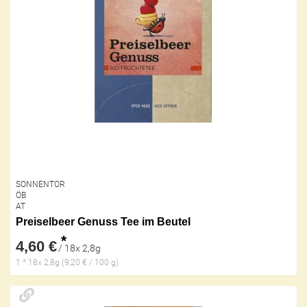
SONNENTOR
ÖB
AT
Preiselbeer Genuss Tee im Beutel
*
4,60 €
/ 18x 2,8g
1 * 18x 2,8g (9,20 € / 100 g)