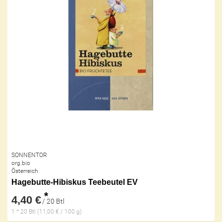
SONNENTOR
org.bio
Österreich
Hagebutte-Hibiskus Teebeutel EV
*
4,40 €
/ 20 Btl
1 * 20 Btl (11,00 € / 100 g)