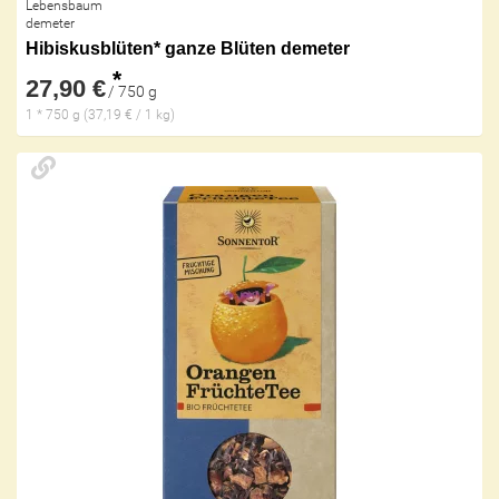
Lebensbaum
demeter
Hibiskusblüten* ganze Blüten demeter
*
27,90 €
/ 750 g
1 * 750 g (37,19 € / 1 kg)