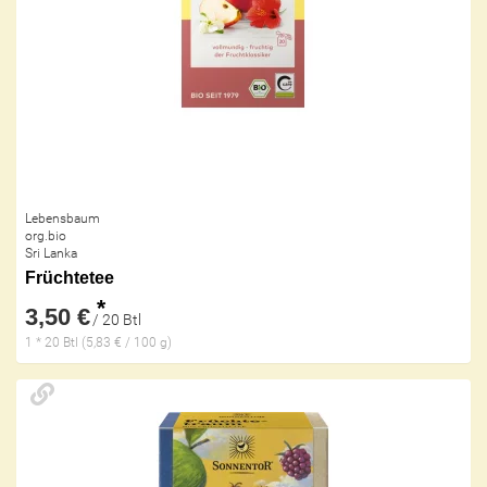
Lebensbaum
org.bio
Sri Lanka
Früchtetee
*
3,50 €
/ 20 Btl
1 * 20 Btl (5,83 € / 100 g)