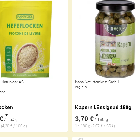
 Naturkost AG
Isana Naturfeinkost GmbH
org.bio
and
locken
Kapern i.Essigsud 180g
*
*
 €
3,70 €
/ 150 g
/ 180 g
 (4,20 € / 100 g)
1 * 180 g (2,07 € / GRA)