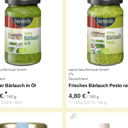
turfeinkost GmbH
Isana Naturfeinkost GmbH
C%
and
Deutschland
er Bärlauch in Öl
Frisches Bärlauch Pesto r
*
*
 €
4,80 €
/ 165 g
/ 165 g
 (2,93 € / GRA)
1 * 165 g (2,91 € / 100 g)