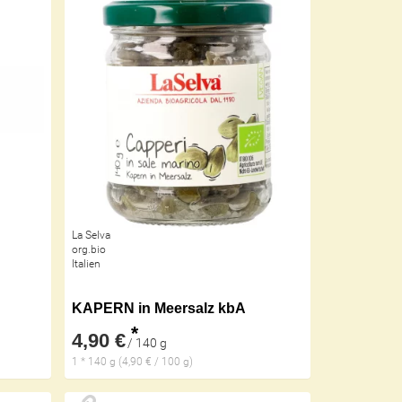
La Selva
org.bio
Italien
KAPERN in Meersalz kbA
*
4,90 €
/ 140 g
1 * 140 g (4,90 € / 100 g)