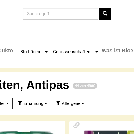
Produkt
dukte
Was ist Bio?
Toggle Dropdown
Toggle Dropdown
Bio-Läden
Genossenschaften
äten, Antipas
44 von 4880
ler
Ernährung
Allergene