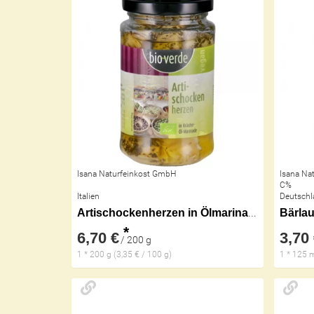
Isana Naturfeinkost GmbH
Isana Na
C%
Italien
Deutschl
Artischockenherzen in Ölmarinade
Bärla
*
6,70 €
3,70
/ 200 g
1 * 200 g (3,35 € / 100 g)
1 * 125 m