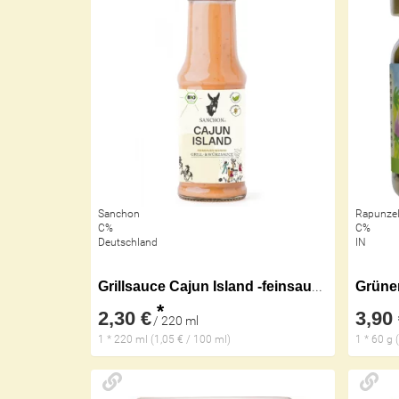
Sanchon
Rapunzel
C%
C%
Deutschland
IN
Grillsauce Cajun Island -feinsauer-würzig,
Grüner
*
2,30 €
3,90
/ 220 ml
1 * 220 ml (1,05 € / 100 ml)
1 * 60 g 