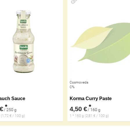
Cosmoveda
C%
auch Sauce
Korma Curry Paste
*
*
 €
4,50 €
/ 250 g
/ 160 g
 (1,72 € / 100 g)
1 * 160 g (2,81 € / 100 g)