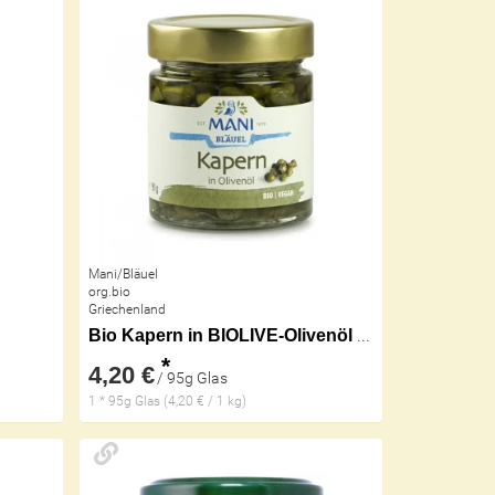
Mani/Bläuel
org.bio
Griechenland
Bio Kapern in BIOLIVE-Olivenöl kbA
*
4,20 €
/ 95g Glas
1 * 95g Glas (4,20 € / 1 kg)