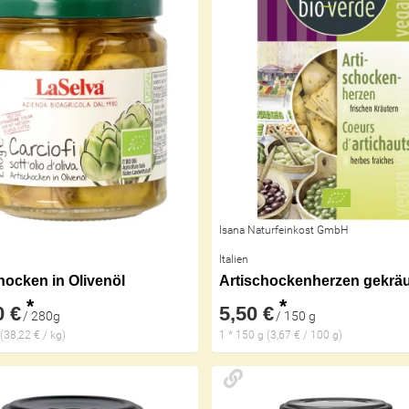
Isana Naturfeinkost GmbH
Italien
hocken in Olivenöl
Artischockenherzen gekräu
*
*
0 €
5,50 €
/ 280g
/ 150 g
(38,22 € / kg)
1 * 150 g (3,67 € / 100 g)