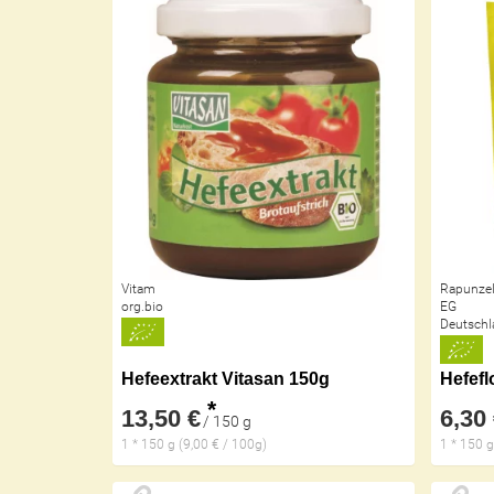
Vitam
Rapunzel
org.bio
EG
Deutschl
Hefeextrakt Vitasan 150g
Hefef
*
13,50 €
6,30
/ 150 g
1 * 150 g (9,00 € / 100g)
1 * 150 g