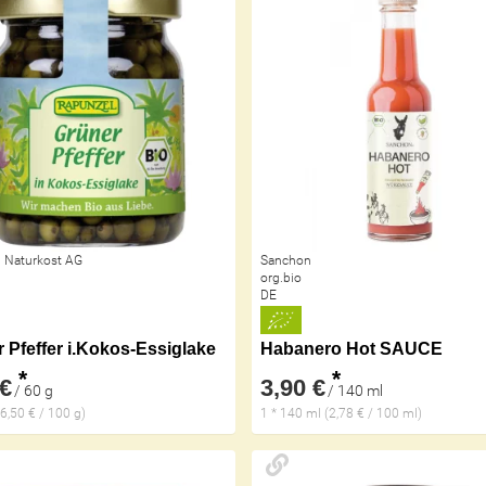
 Naturkost AG
Sanchon
org.bio
DE
 Pfeffer i.Kokos-Essiglake
Habanero Hot SAUCE
*
*
 €
3,90 €
/ 60 g
/ 140 ml
(6,50 € / 100 g)
1 * 140 ml (2,78 € / 100 ml)