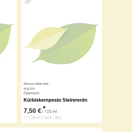
famos liebe isst...
org.bio
Österreich
Kürbiskernpesto Steirererdn
*
7,50 €
/ 125 ml
1 * 125 ml (7,50 € / Stk)