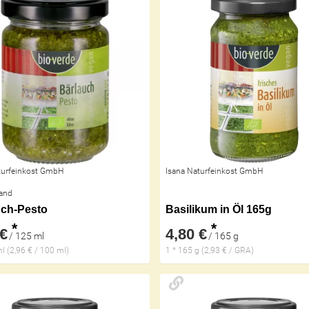
turfeinkost GmbH
Isana Naturfeinkost GmbH
and
uch-Pesto
Basilikum in Öl 165g
*
*
 €
4,80 €
/ 125 ml
/ 165 g
l (2,96 € / 100 ml)
1 * 165 g (2,93 € / GRA)