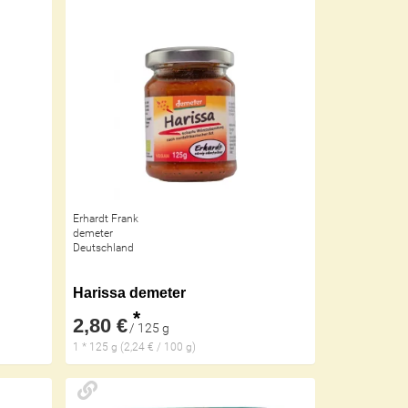
Erhardt Frank
demeter
Deutschland
Harissa demeter
*
2,80 €
/ 125 g
1 * 125 g (2,24 € / 100 g)