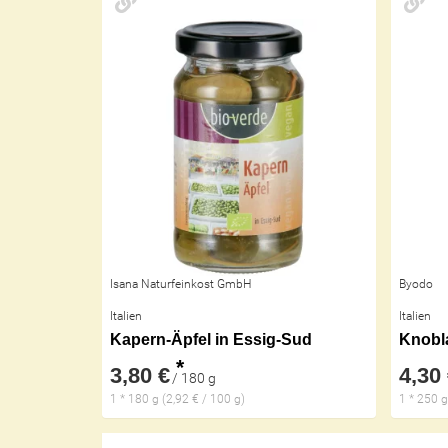
Isana Naturfeinkost GmbH
Byodo
Italien
Italien
Kapern-Äpfel in Essig-Sud
Knobl
*
3,80 €
4,30
/ 180 g
1 * 180 g (2,92 € / 100 g)
1 * 250 g