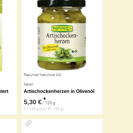
Rapunzel Naturkost AG
Italien
tert
Artischockenherzen in Olivenöl
*
5,30 €
/ 120 g
1 * 120 g (4,41 € / 100 g)