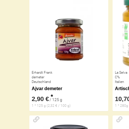
Erhardt Frank
La Selva
demeter
C%
Deutschland
Italien
Ajvar demeter
Artisc
*
2,90 €
10,7
/ 125 g
1 * 125 g (2,32 € / 100 g)
1 * 280g 