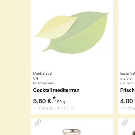
Mani/Bläuel
Isana Na
C%
org.bio
Griechenland
Deutschl
Cocktail mediterrran
Frisch
*
5,60 €
4,80
/ 180 g
1 * 180 g (3,11 € / 100 g)
1 * 165 g