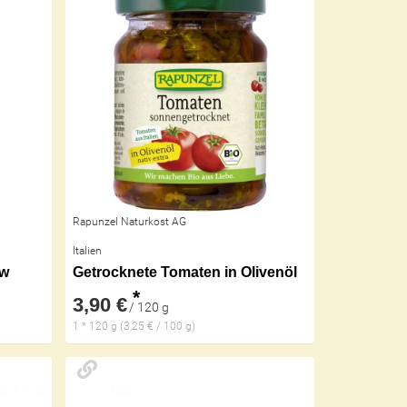
Rapunzel Naturkost AG
Italien
aw
Getrocknete Tomaten in Olivenöl
*
3,90 €
/ 120 g
1 * 120 g (3,25 € / 100 g)