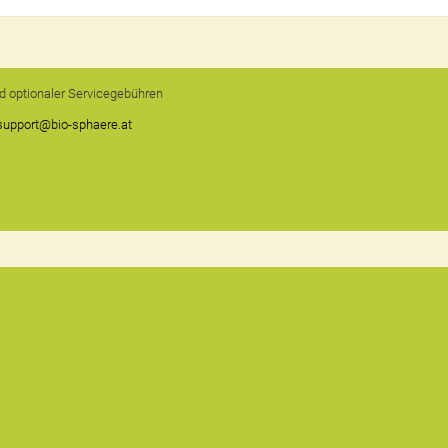
und optionaler Servicegebühren
support@bio-sphaere.at