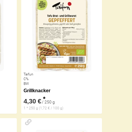
Taifun
C%
BW
Grillknacker
*
4,30 €
/ 250 g
1 * 250 g (1,72 € / 100 g)