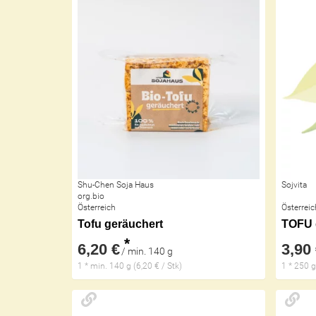
Shu-Chen Soja Haus
Sojvita
org.bio
Österreich
Österreic
Tofu geräuchert
TOFU 
*
6,20 €
3,90
/ min. 140 g
1 * min. 140 g (6,20 € / Stk)
1 * 250 g