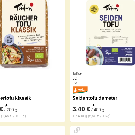
Taifun
DD
BW
rtofu klassik
Seidentofu demeter
*
*
 €
3,40 €
/ 200 g
/ 400 g
 (1,45 € / 100 g)
1 * 400 g (8,50 € / 1 kg)