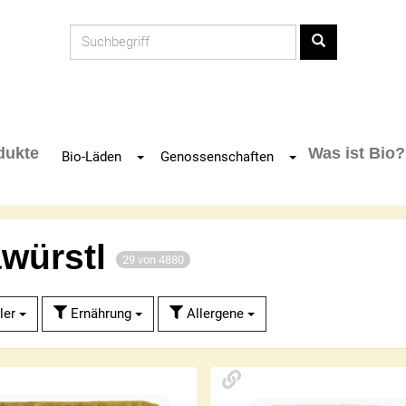
Produkt
dukte
Was ist Bio?
Toggle Dropdown
Toggle Dropdown
Bio-Läden
Genossenschaften
awürstl
29 von 4880
ler
Ernährung
Allergene