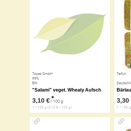
Topas GmbH
Taifun
99%
BW
Deutschl
"Salami" veget. Wheaty Aufschnitt
Bärlau
*
3,10 €
3,30
/ 100 g
1 * 100 g (3,10 € / 100 g)
1 * 160 g