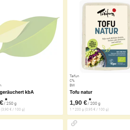
Taifun
C%
h
BW
geräuchert kbA
Tofu natur
*
*
 €
1,90 €
/ 250 g
/ 200 g
 (3,90 € / 100 g)
1 * 200 g (0,95 € / 100 g)