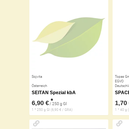
Sojvita
Topas G
EGVO
Österreich
Deutschl
SEITAN Spezial kbA
SPACE
*
6,90 €
1,70
/ 250 g Gl
1 * 250 g Gl (6,90 € / GRA)
1 * 40 g 