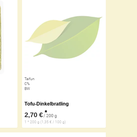
Taifun
C%
BW
Tofu-Dinkelbratling
*
2,70 €
/ 200 g
1 * 200 g (1,35 € / 100 g)