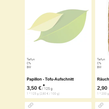
Taifun
Taifun
C%
C%
BW
BW
Papillon - Tofu-Aufschnitt
Räuche
*
3,50 €
2,90
/ 125 g
1 * 125 g (2,80 € / 100 g)
1 * 200 g