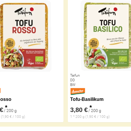
Taifun
DD
BW
Rosso
Tofu-Basilikum
*
*
 €
3,80 €
/ 200 g
/ 200 g
 (1,90 € / 100 g)
1 * 200 g (1,90 € / 100 g)