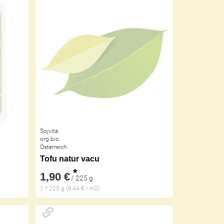
Sojvita
org.bio
Österreich
Tofu natur vacu
*
1,90 €
/ 225 g
1 * 225 g (8,44 € / KG)