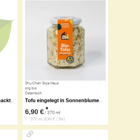
Shu-Chen Soja Haus
org.bio
Österreich
TEMPEH natur vaccumverpackt kbA
Tofu eingelegt in Sonnenblumenöl würzig
*
6,90 €
/ 370 ml
1 * 370 ml (6,90 € / Stk)