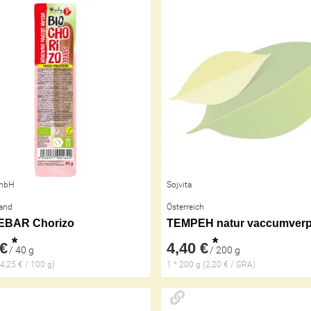
mbH
Sojvita
and
Österreich
BAR Chorizo
*
*
 €
4,40 €
/ 40 g
/ 200 g
(4,25 € / 100 g)
1 * 200 g (2,20 € / GRA)