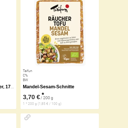
Taifun
C%
BW
Lupinen-Tempeh Wildkräuter, 170 g
Mandel-Sesam-Schnitte
*
3,70 €
/ 200 g
1 * 200 g (1,85 € / 100 g)