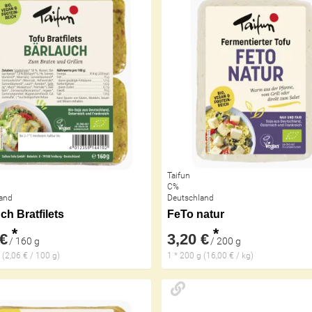
Taifun
C%
and
Deutschland
ch Bratfilets
FeTo natur
*
*
 €
3,20 €
/ 160 g
/ 200 g
 (2,06 € / 100 g)
1 * 200 g (16,00 € / kg)