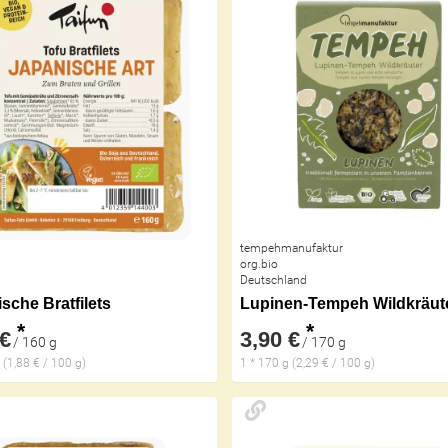
tempehmanufaktur
org.bio
Deutschland
sche Bratfilets
*
*
 €
3,90 €
/ 160 g
/ 170 g
 (1,88 € / 100 g)
1 * 170 g (2,29 € / 100 g)