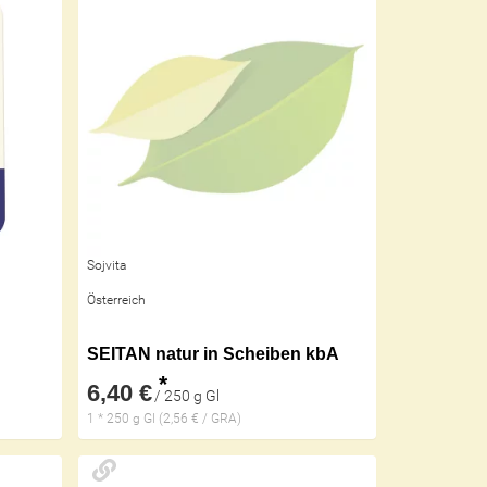
Sojvita
Österreich
SEITAN natur in Scheiben kbA
*
6,40 €
/ 250 g Gl
1 * 250 g Gl (2,56 € / GRA)