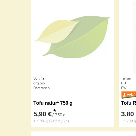
Sojvita
Taifun
org.bio
DD
Österreich
BW
Tofu natur* 750 g
Tofu 
*
5,90 €
3,80
/ 750 g
1 * 750 g (7,85 € / kg)
1 * 200 g