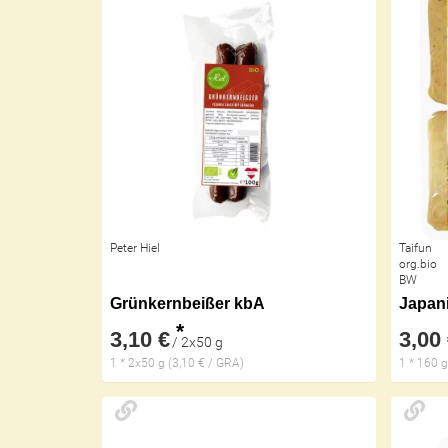
Peter Hiel
Taifun
org.bio
BW
Grünkernbeißer kbA
Japani
*
3,10 €
3,00
/ 2x50 g
1 * 2x50 g (3,10 € / GRA)
1 * 160 g