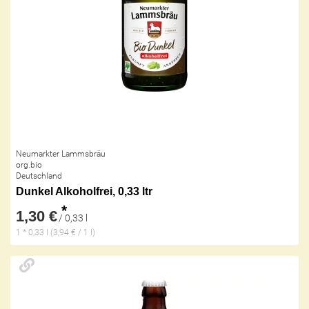
Neumarkter Lammsbräu
org.bio
Deutschland
Dunkel Alkoholfrei, 0,33 ltr
*
1,30 €
/ 0,33 l
1 * 0,33 l (3,94 € / 1 l)