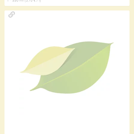
1 * 330 ml (5,10 € / l)