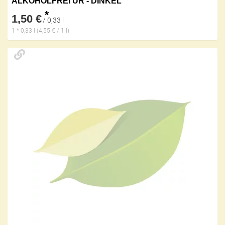
ALKOHOLFREI UR - DINKEL
*
1,50 €
/ 0,33 l
1 * 0,33 l (4,55 € / 1 l)