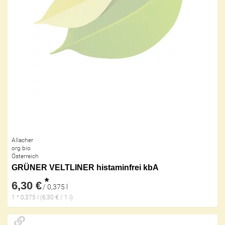
Allacher
org.bio
Österreich
GRÜNER VELTLINER histaminfrei kbA
*
6,30 €
/ 0,375 l
1 * 0,375 l (6,30 € / 1 l)