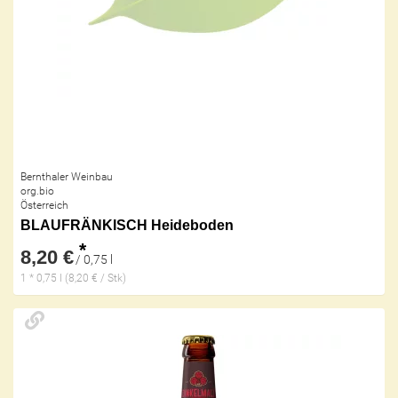
Bernthaler Weinbau
org.bio
Österreich
BLAUFRÄNKISCH Heideboden
*
8,20 €
/ 0,75 l
1 * 0,75 l (8,20 € / Stk)