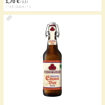
1,70 €
/ 0,5 l
1 * 0,5 l (3,40 € / 1 l)