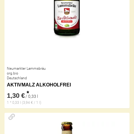
Neumarkter Lammsbräu
org.bio
Deutschland
AKTIVMALZ ALKOHOLFREI
*
1,30 €
/ 0,33 l
1 * 0,33 l (3,94 € / 1 l)