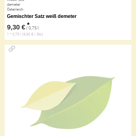
demeter
Österreich
Gemischter Satz weiß demeter
*
9,30 €
/ 0,75 l
1 * 0,75 l (9,30 € / Stk)