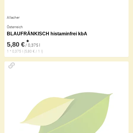
Allacher
Österreich
BLAUFRÄNKISCH histaminfrei kbA
*
5,80 €
/ 0,375 l
1 * 0,375 l (5,80 € / 1 l)