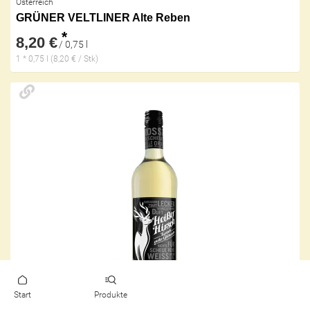
Österreich
GRÜNER VELTLINER Alte Reben
*
8,20 €
/ 0,75 l
1 * 0,75 l (8,20 € / Stk)
Start
Produkte