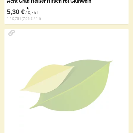
Acht Grad Heißer Hirsch rot Glühwein
*
5,30 €
/ 0,75 l
1 * 0,75 l (7,06 € / 1 l)