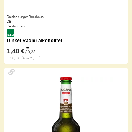
Riedenburger Brauhaus
DB
Deutschland
Dinkel-Radler alkoholfrei
*
1,40 €
/ 0,33 l
1 * 0,33 l (4,24 € / 1 l)