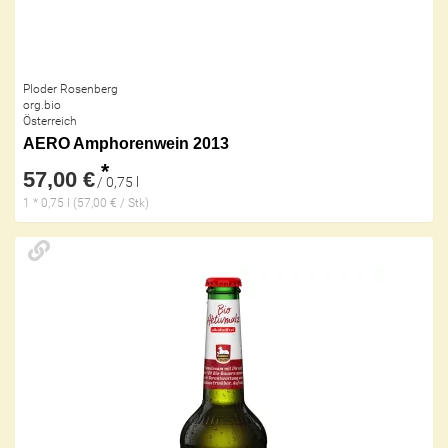
Ploder Rosenberg
org.bio
Österreich
AERO Amphorenwein 2013
*
57,00 €
/ 0,75 l
1 * 0,75 l (57,00 € / Stk)