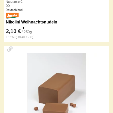
Naturata e.G.
DD
Deutschland
Nikolini Weihnachtsnudeln
*
2,10 €
/ 250g
1 * 250g (8,40 € / kg)