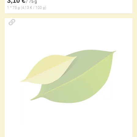
3,10 €
/ 75 g
1 * 75 g (4,13 € / 100 g)