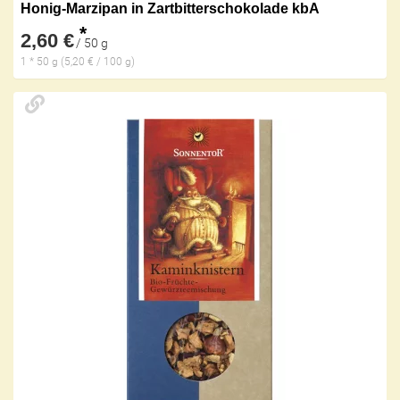
Honig-Marzipan in Zartbitterschokolade kbA
*
2,60 €
/ 50 g
1 * 50 g (5,20 € / 100 g)