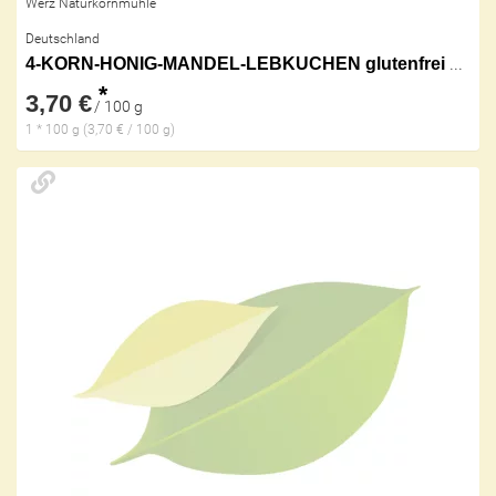
Werz Naturkornmühle
Deutschland
4-KORN-HONIG-MANDEL-LEBKUCHEN glutenfrei kbA
*
3,70 €
/ 100 g
1 * 100 g (3,70 € / 100 g)