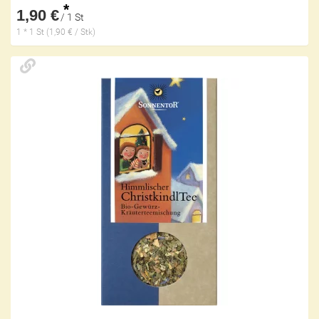
*
1,90 €
/ 1 St
1 * 1 St (1,90 € / Stk)