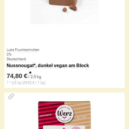
Lubs Fruchtschnitten
C%
Deutschland
Nussnougat*, dunkel vegan am Block
*
74,80 €
/ 2,5 kg
1 * 2,5 kg (29,92 € / 1 kg)