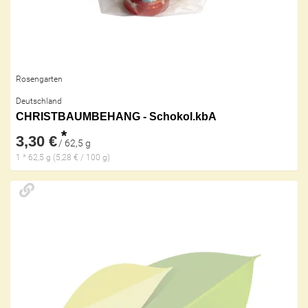
Rosengarten
Deutschland
CHRISTBAUMBEHANG - Schokol.kbA
*
3,30 €
/ 62,5 g
1 * 62,5 g (5,28 € / 100 g)