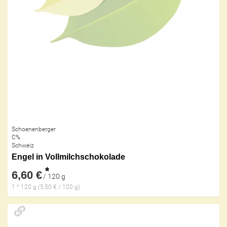
Schoenenberger
C%
Schweiz
Engel in Vollmilchschokolade
*
6,60 €
/ 120 g
1 * 120 g (5,50 € / 100 g)