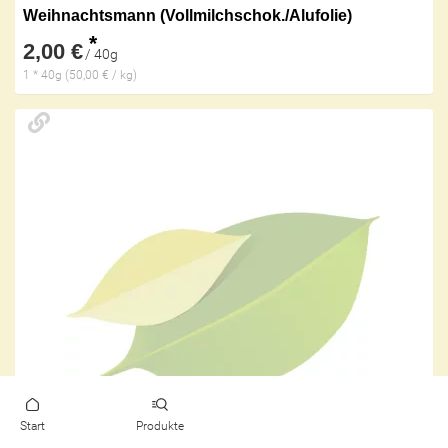
Weihnachtsmann (Vollmilchschok./Alufolie)
*
2,00 €
/ 40g
1 * 40g (50,00 € / kg)
Start
Produkte