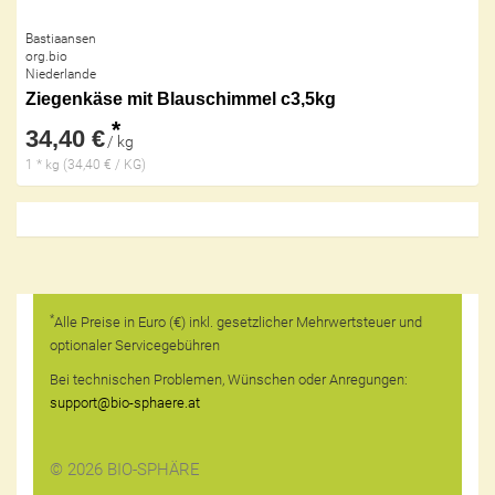
Bastiaansen
org.bio
Niederlande
Ziegenkäse mit Blauschimmel c3,5kg
*
34,40 €
/ kg
1 * kg (34,40 € / KG)
*
Alle Preise in Euro (€) inkl. gesetzlicher Mehrwertsteuer und
optionaler Servicegebühren
Bei technischen Problemen, Wünschen oder Anregungen:
support@bio-sphaere.at
© 2026 BIO-SPHÄRE