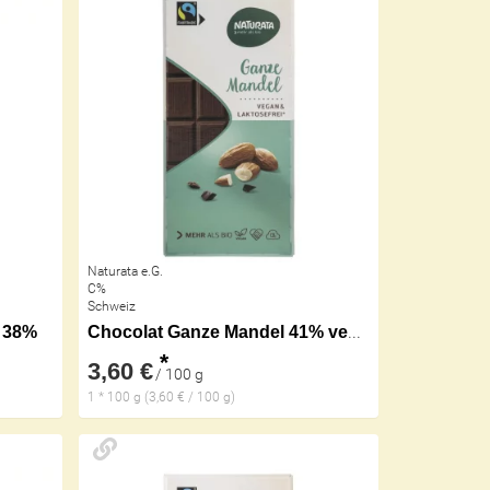
Naturata e.G.
C%
Schweiz
 38%
Chocolat Ganze Mandel 41% vegan
*
3,60 €
/ 100 g
1 * 100 g (3,60 € / 100 g)