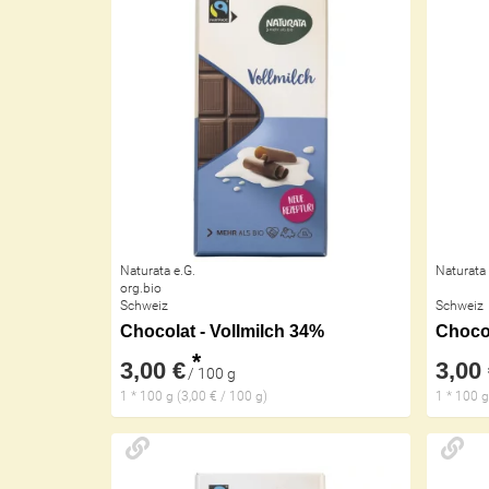
Naturata e.G.
Naturata 
org.bio
Schweiz
Schweiz
Chocolat - Vollmilch 34%
*
3,00 €
3,00
/ 100 g
1 * 100 g (3,00 € / 100 g)
1 * 100 g