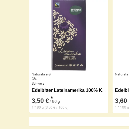
Naturata e.G.
Naturata 
C%
Schweiz
Edelbitter Lateinamerika 100% Kakao
*
3,50 €
3,60
/ 80 g
1 * 80 g (3,50 € / 100 g)
1 * 100 g