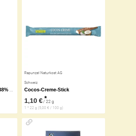
Rapunzel Naturkost AG
Schweiz
Cocos Creme Schokolade 38% HIH
Cocos-Creme-Stick
*
1,10 €
/ 22 g
1 * 22 g (5,00 € / 100 g)