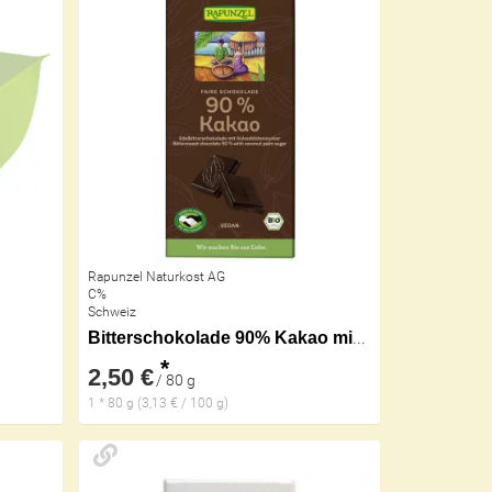
Rapunzel Naturkost AG
C%
Schweiz
Bitterschokolade 90% Kakao mit Kokosblüte
*
2,50 €
/ 80 g
1 * 80 g (3,13 € / 100 g)