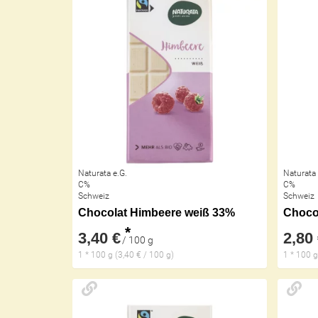
Naturata e.G.
Naturata 
C%
C%
Schweiz
Schweiz
Chocolat Himbeere weiß 33%
*
3,40 €
2,80
/ 100 g
1 * 100 g (3,40 € / 100 g)
1 * 100 g