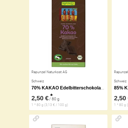
Rapunzel Naturkost AG
Rapunzel
Schweiz
Schweiz
70% KAKAO Edelbitterschokolade
*
2,50 €
2,50
/ 80 g
1 * 80 g (3,13 € / 100 g)
1 * 80 g 