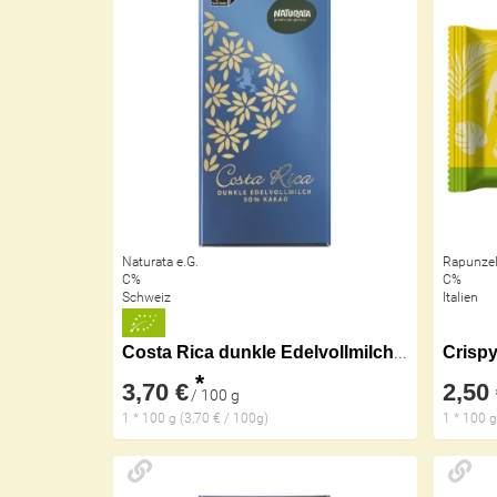
Naturata e.G.
Rapunzel
C%
C%
Schweiz
Italien
Costa Rica dunkle Edelvollmilch 50%
Crispy
*
3,70 €
2,50
/ 100 g
1 * 100 g (3,70 € / 100g)
1 * 100 g