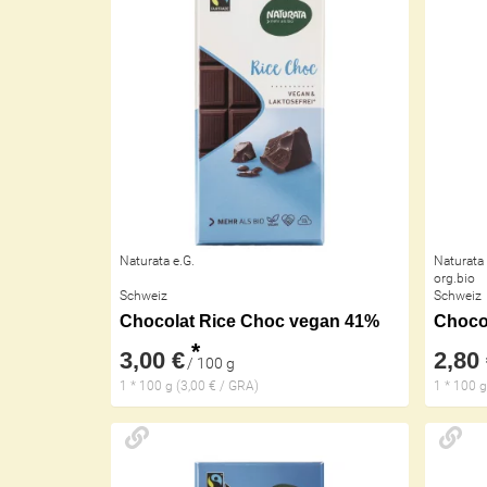
Naturata e.G.
Naturata 
org.bio
Schweiz
Schweiz
Chocolat Rice Choc vegan 41%
Chocol
*
3,00 €
2,80
/ 100 g
1 * 100 g (3,00 € / GRA)
1 * 100 g