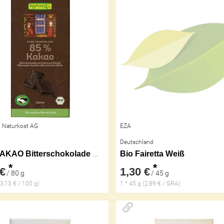
 Naturkost AG
EZA
Deutschland
85% KAKAO Bitterschokolade HIH
Bio Fairetta Weiß
*
*
 €
1,30 €
/ 80 g
/ 45 g
(3,13 € / 100 g)
1 * 45 g (2,89 € / GRA)