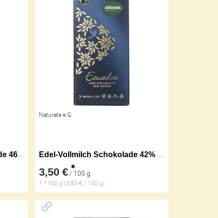
Naturata e.G.
Dunkle Vollmilch Schokolade 46% HIH
Edel-Vollmilch Schokolade 42% (Ecuador)
*
3,50 €
/ 100 g
1 * 100 g (3,50 € / 100 g)