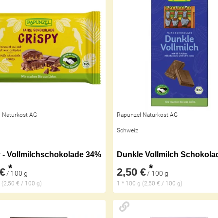
 Naturkost AG
Rapunzel Naturkost AG
Schweiz
 - Vollmilchschokolade 34%
*
*
 €
2,50 €
/ 100 g
/ 100 g
 (2,50 € / 100 g)
1 * 100 g (2,50 € / 100 g)