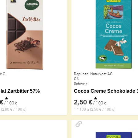
e.G.
Rapunzel Naturkost AG
C%
Schweiz
at Zartbitter 57%
*
*
 €
2,50 €
/ 100 g
/ 100 g
 (2,80 € / 100 g)
1 * 100 g (2,50 € / 100 g)