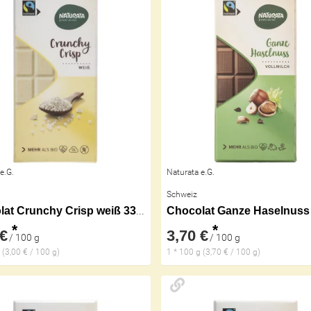
e.G.
Naturata e.G.
Schweiz
Chocolat Crunchy Crisp weiß 33%
Chocolat Ganze Haselnuss
*
*
 €
3,70 €
/ 100 g
/ 100 g
 (3,00 € / 100 g)
1 * 100 g (3,70 € / 100 g)