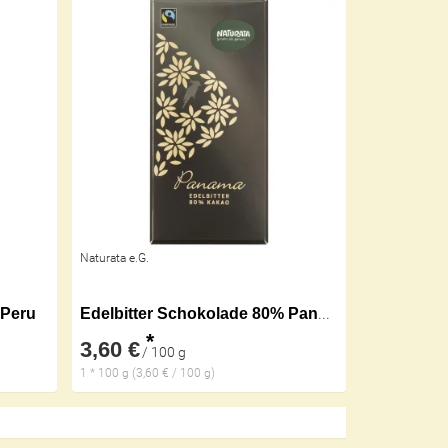
Naturata e.G.
 Peru
Edelbitter Schokolade 80% Panama
*
3,60 €
/ 100 g
1 * 100 g (3,60 € / 100 g)