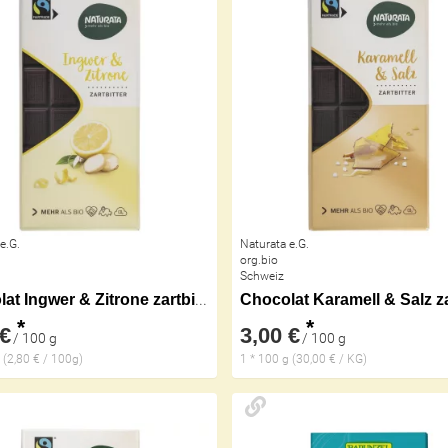
e.G.
Naturata e.G.
org.bio
Schweiz
Chocolat Ingwer & Zitrone zartbitter 57%
*
*
 €
3,00 €
/ 100 g
/ 100 g
 (2,80 € / 100g)
1 * 100 g (30,00 € / KG)