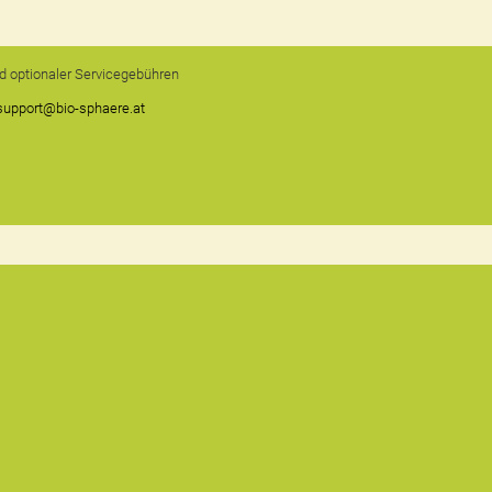
und optionaler Servicegebühren
support@bio-sphaere.at