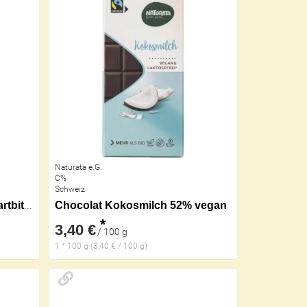
Naturata e.G.
C%
Schweiz
Chocolat Karamell & Salz zartbitter 57%
Chocolat Kokosmilch 52% vegan
*
3,40 €
/ 100 g
1 * 100 g (3,40 € / 100 g)