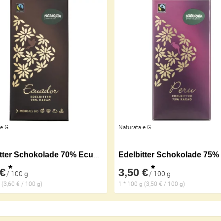
e.G.
Naturata e.G.
Edelbitter Schokolade 70% Ecuador
Edelbitter Schokolade 75%
*
*
 €
3,50 €
/ 100 g
/ 100 g
 (3,60 € / 100 g)
1 * 100 g (3,50 € / 100 g)