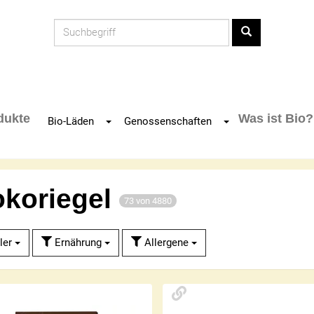
Produkt
dukte
Was ist Bio?
Toggle Dropdown
Toggle Dropdown
Bio-Läden
Genossenschaften
okoriegel
73 von 4880
ler
Ernährung
Allergene