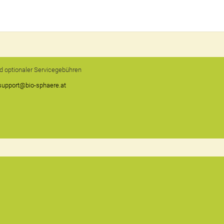
und optionaler Servicegebühren
support@bio-sphaere.at