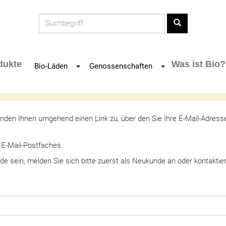
Produkt
dukte
Was ist Bio?
Toggle Dropdown
Toggle Dropdown
Bio-Läden
Genossenschaften
 senden Ihnen umgehend einen Link zu, über den Sie Ihre E-Mail-Adres
 E-Mail-Postfaches.
nde sein, melden Sie sich bitte zuerst als Neukunde an oder kontaktie