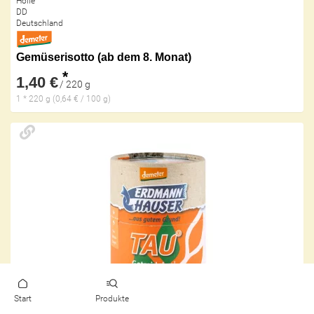
Holle
DD
Deutschland
Gemüserisotto (ab dem 8. Monat)
*
1,40 €
/ 220 g
1 * 220 g (0,64 € / 100 g)
Start
Produkte