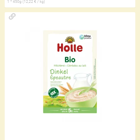
1 * 450g (12,22 € / kg)