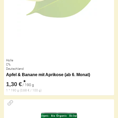
Holle
C%
Deutschland
Apfel & Banane mit Aprikose (ab 6. Monat)
*
1,30 €
/ 190 g
1 * 190 g (0,68 € / 100 g)