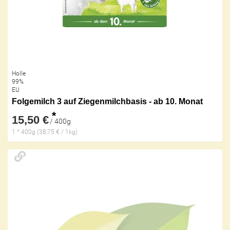
Holle
99%
EU
Folgemilch 3 auf Ziegenmilchbasis - ab 10. Monat
*
15,50 €
/ 400g
1 * 400g (38,75 € / 1kg)