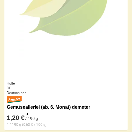
Holle
DD
Deutschland
Gemüseallerlei (ab. 6. Monat) demeter
*
1,20 €
/ 190 g
1 * 190 g (0,63 € / 100 g)