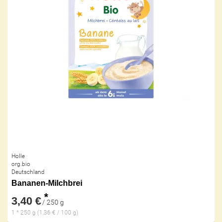
Holle
org.bio
Deutschland
Bananen-Milchbrei
*
3,40 €
/ 250 g
1 * 250 g (1,36 € / 100 g)