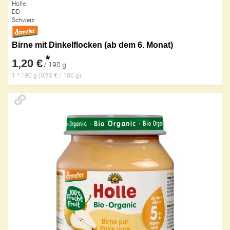
Holle
DD
Schweiz
Birne mit Dinkelflocken (ab dem 6. Monat)
*
1,20 €
/ 190 g
1 * 190 g (0,63 € / 100 g)