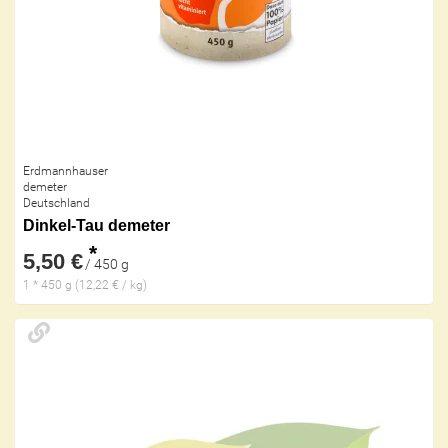
Erdmannhauser
demeter
Deutschland
Dinkel-Tau demeter
*
5,50 €
/ 450 g
1 * 450 g (12,22 € / kg)