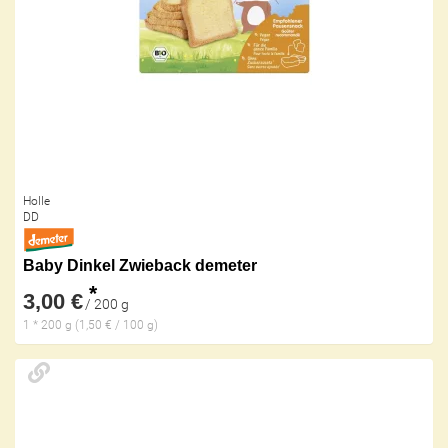
Holle
DD
Baby Dinkel Zwieback demeter
*
3,00 €
/ 200 g
1 * 200 g (1,50 € / 100 g)