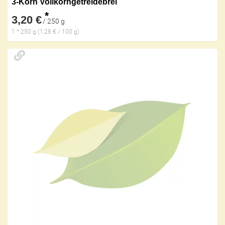
3-Korn Vollkorngetreidebrei
*
3,20 €
/ 250 g
1 * 250 g (1,28 € / 100 g)