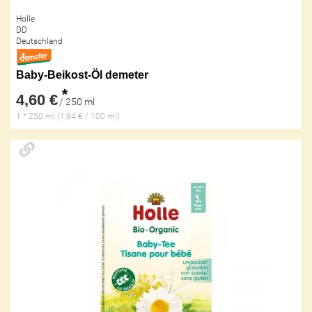
Holle
DD
Deutschland
Baby-Beikost-Öl demeter
*
4,60 €
/ 250 ml
1 * 250 ml (1,84 € / 100 ml)