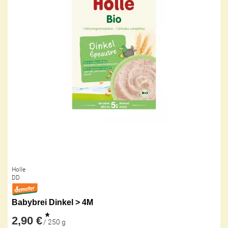
Holle
DD
Babybrei Dinkel > 4M
*
2,90 €
/ 250 g