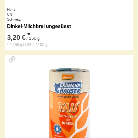
Holle
C%
Schweiz
Dinkel-Milchbrei ungesüsst
*
3,20 €
/ 250 g
1 * 250 g (1,28 € / 100 g)