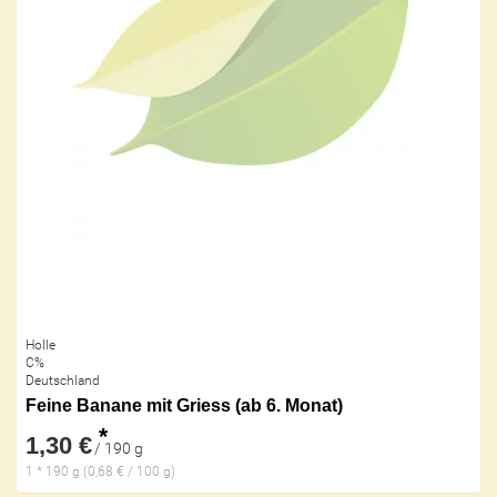
Holle
C%
Deutschland
Feine Banane mit Griess (ab 6. Monat)
*
1,30 €
/ 190 g
1 * 190 g (0,68 € / 100 g)