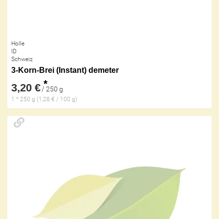
Holle
ID
Schweiz
3-Korn-Brei (Instant) demeter
*
3,20 €
/ 250 g
1 * 250 g (1,28 € / 100 g)