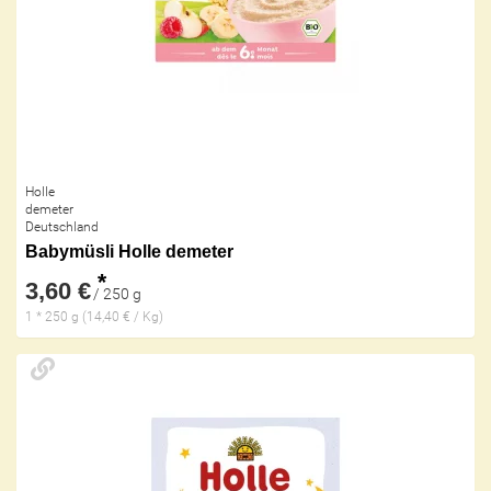
Holle
demeter
Deutschland
Babymüsli Holle demeter
*
3,60 €
/ 250 g
1 * 250 g (14,40 € / Kg)