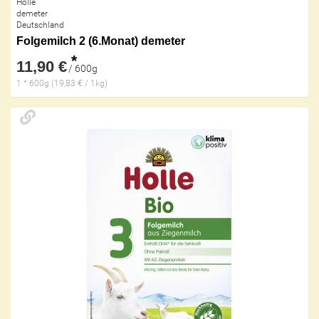
Holle
demeter
Deutschland
Folgemilch 2 (6.Monat) demeter
*
11,90 €
/ 600g
1 * 600g (19,83 € / 1kg)